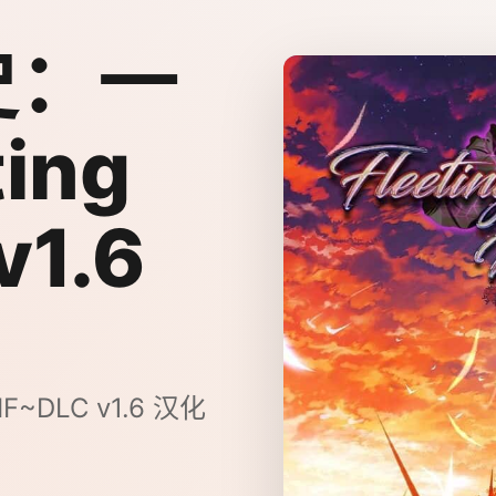
史：一
ing
v1.6
F~DLC v1.6 汉化