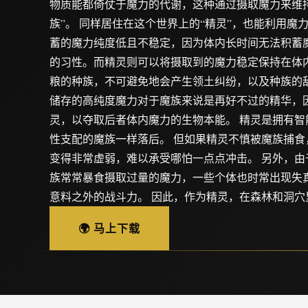
物质能都倚仗于魔力的代谢，这种通过摄取魔力来维
族”。 同样居住在这个世界上的“精灵”，也能利用魔
蓄的魔力纯度低且不稳定，因为体内长时间无法积蓄
的习性。而精灵则可以将摄取到的魔力稳定保持在体内
粮的种族，不可避免地会产生领土纠纷，以及种族的敌
储存的高纯度魔力对于魔族来说是再好不过的精华，
灵，以夺取后者体内魔力的生物本能。 精灵是拥有智
性支配的魔族一样落后。 但如果精灵不慎被魔族捕食
变得非常虚弱，难以承受哪怕一点点冲击。 另外，由
族常常暴食摄取过量的魔力，一些个体也时常出现失
意料之外的战斗力。 因此，作为精灵，在森林和洞穴
🌍 马上下载