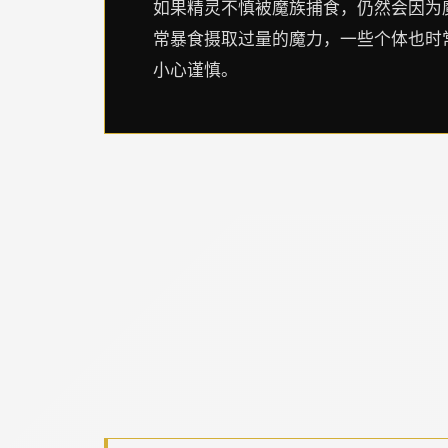
如果精灵不慎被魔族捕食，仍然会因为
常暴食摄取过量的魔力，一些个体也时
小心谨慎。