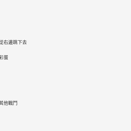
】
從右邊跳下去
彩蛋
其他戰鬥