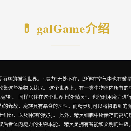
💊 galGame介绍
爱丽丝的摇篮世界。 “魔力”无处不在，即便在空气中也有微量
收集这些植物以获取。 这个世界上，有一类生物体内所有的
魔族”。 同样居住在这个世界上的“精灵”，也能利用魔力进
力的缘故，魔族具有暴食的习性。而精灵则可以将摄取到的魔
土纠纷，以及种族的敌对。 此外，精灵细胞中所储存的高纯
取后者体内魔力的生物本能。 精灵是拥有智能和文明的种族