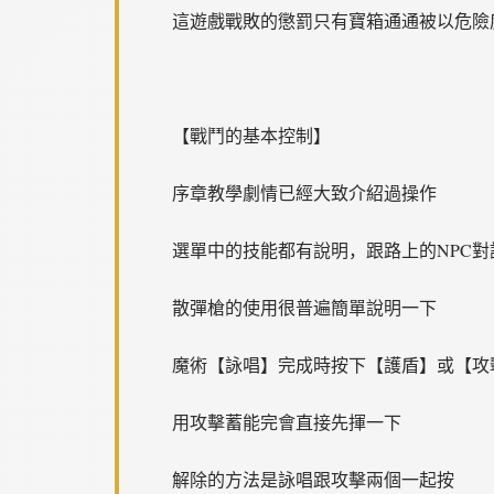
這遊戲戰敗的懲罰只有寶箱通通被以危險
【戰鬥的基本控制】
序章教學劇情已經大致介紹過操作
選單中的技能都有說明，跟路上的NPC
散彈槍的使用很普遍簡單說明一下
魔術【詠唱】完成時按下【護盾】或【攻
用攻擊蓄能完會直接先揮一下
解除的方法是詠唱跟攻擊兩個一起按