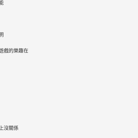
能
明
遊戲的樂趣在
上沒關係