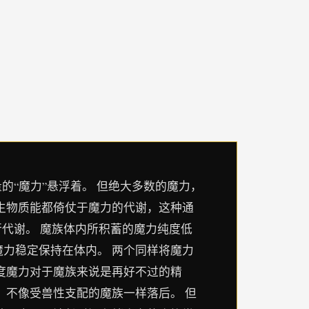
的“魔力”悬浮着。 但绝大多数的魔力，
生物质能都倚仗于魔力的代谢，这种通
行代谢。 魔族体内所积蓄的魔力纯度低
力稳定保持在体内。 两个同样将魔力
度魔力对于魔族来说是再好不过的精
，不像受兽性支配的魔族一样落后。 但