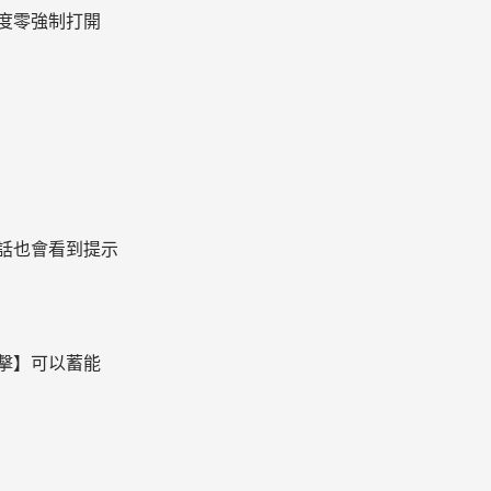
度零強制打開
對話也會看到提示
擊】可以蓄能