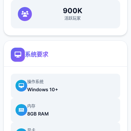
如果您想要维持稳定的收入，那就必须眼尖心
细，不放过文件上的任何一个可疑之处。此
900K
外，一些极端分子还会在入境时随身携带危险
活跃玩家
物品，所以如果有必要的话，您需要亲自制服
这些极端分子，妥善地处理这些危险物品。
系统要求
您也可以利用您的工资从旅行商人手中购买各
种能够提高检查效率的工具。无论是能瞬间检
测出违禁品的金属探测仪，还是能够降低旅客
操作系统
们压力的焦虑缓解香水，都能为您的工作打开
Windows 10+
一扇扇便利之门！
内存
8GB RAM
显卡