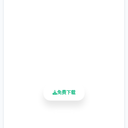
载
发行日期: 2022 年 9 月 3 日
完整版游戏，免费体验
2.3M+
关于此游戏
总下载量
4.9/5
兵长提尔在大统一战争中出色的表现为他赢得
用户评分
了“长枪使提尔”的美称，他的功勋和威名在军
900K+
队中无人不知晓，无人不称赞。所有人（包括
活跃用户
他自己）都以为他会在战争结束后一路升官，
在军队中担任要职，但他最后却被莫名其妙地
免费下载
调度到了刚刚成立的国家安全局。国家安全局
的局长奥莉维亚·里德尔解释说这是因为世界在
变化，只懂得舞刀弄枪的武夫终将被时代淘
安全下载
汰，他们的位子也会被踏实勤恳的文职人员所
高速安装