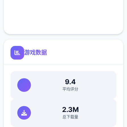
取代。出于服从命令的军人天性，提尔接受了
这一任命，成为了新帝国的一名入境检查官，
完全免费
但他很快就发现，这份工作并不像他想象得那
客服支持
么单纯……作为边境检查站的检查官，您的职
责是对每一个想要通过检查站的旅客进行检
查，确保他们的文件不存在问题，入境理由也
合理可信。但旅客们手中的文件可并不简单，
游戏数据
您需要逐一核对文件上的日期，照片以及各种
信息，只要有一项不符合标准，您就必须将这
位旅客拒之门外。另外，您每天的工作时间是
有限制的，而您能获得的报酬取决于您在这段
9.4
时间内正确检查的旅客数量。也就是说，您既
平均评分
要在规定的时间内检查尽可能多的旅客，又要
保证在检查时不犯下差错。随着剧情的推进，
2.3M
您将会获得晋升至更高级别的检查站的机会，
总下载量
但如此一来检查时的条条框框也会逐渐增加。