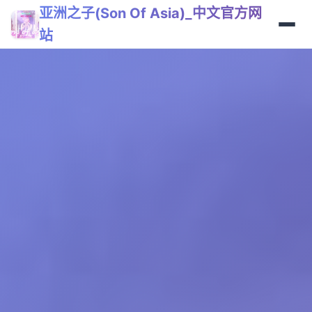
亚洲之子(Son Of Asia)_中文官方网
站