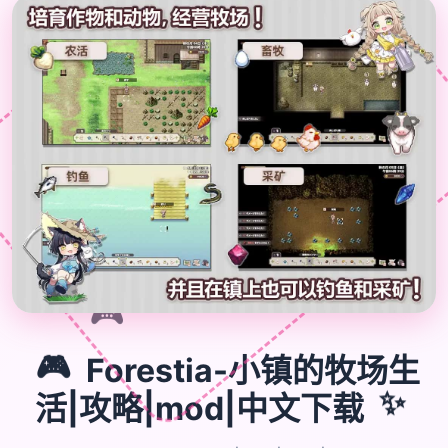

🎮
🎮
Forestia-小镇的牧场生
活|攻略|mod|中文下载
✨