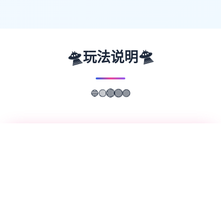
🛸
🛸
玩法说明
🔵
🟡
🔴
🟢
🟣
📖
游戏故事
✨
Forestia-小镇的牧场生活是一款耕种农田、
照顾动物、钓鱼、采集以及矿山探索 通过牧
场生活与个性多彩的角色们愉快地交流 正统