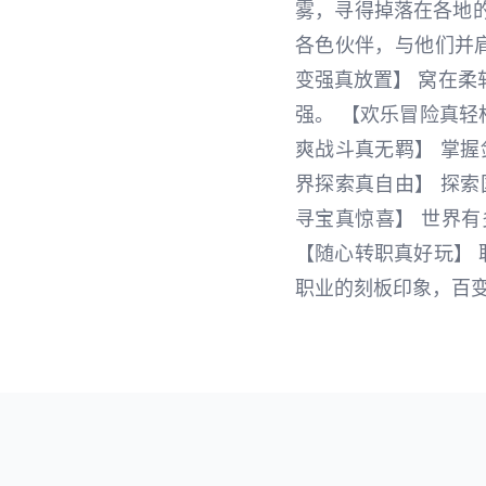
雾，寻得掉落在各地
各色伙伴，与他们并
变强真放置】 窝在
强。 【欢乐冒险真轻
爽战斗真无羁】 掌
界探索真自由】 探
寻宝真惊喜】 世界
【随心转职真好玩】 
职业的刻板印象，百