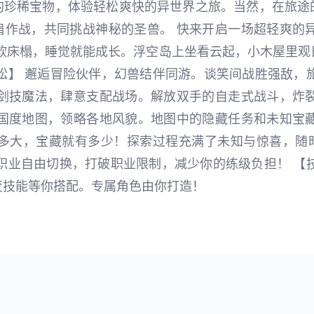
的珍稀宝物，体验轻松爽快的异世界之旅。当然，在旅途
肩作战，共同挑战神秘的圣兽。 快来开启一场超轻爽的异
柔软床榻，睡觉就能成长。浮空岛上坐看云起，小木屋里观
松】 邂逅冒险伙伴，幻兽结伴同游。谈笑间战胜强敌，
握剑技魔法，肆意支配战场。解放双手的自走式战斗，炸裂
索国度地图，领略各地风貌。地图中的隐藏任务和未知宝藏
有多大，宝藏就有多少！探索过程充满了未知与惊喜，随
职业自由切换，打破职业限制，减少你的练级负担！ 【
变技能等你搭配。专属角色由你打造！