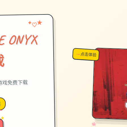
★
✦
♡
 ONYX
→
↗
点击体验
超棒！
载
载游戏免费下载
戏
 ★
✧
♡
★
♥