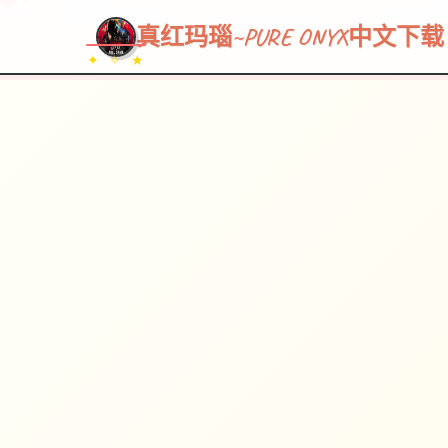
真红玛瑙~PURE ONYX中文下载
✦ ✧ ★