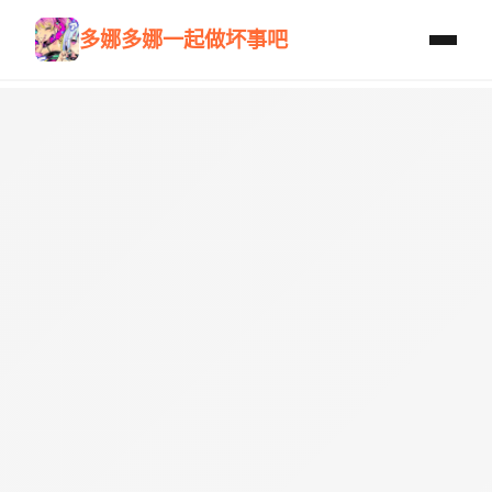
多娜多娜一起做坏事吧