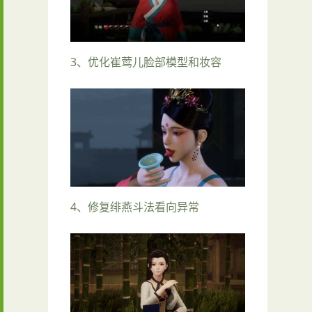
3、优化崔莺儿脸部模型和妆容
4、修复绯燕斗法看向异常