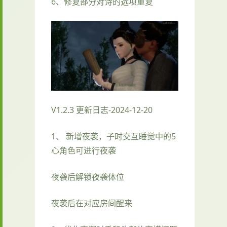
6、修复部分对诗的选项重复
V1.2.3 更新日志-2024-12-20
1、 新增夜袭，子时交互睡觉中的5
心角色可进行夜袭
夜袭后解锁夜袭体位
夜袭后在对应房间醒来