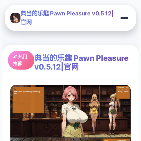
典当的乐趣 Pawn Pleasure v0.5.12|
官网
典当的乐趣 Pawn Pleasure
🌠 热门
推荐
v0.5.12|官网