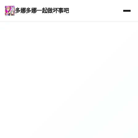
多娜多娜一起做坏事吧