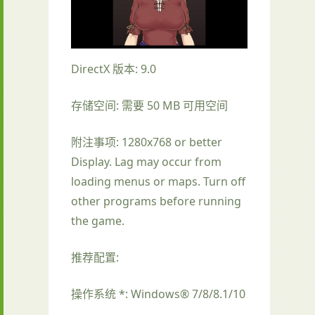
DirectX 版本: 9.0
存储空间: 需要 50 MB 可用空间
附注事项: 1280x768 or better
Display. Lag may occur from
loading menus or maps. Turn off
other programs before running
the game.
推荐配置:
操作系统 *: Windows® 7/8/8.1/10