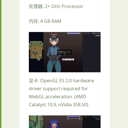
处理器: 2+ GHz Processor
内存: 4 GB RAM
显卡: OpenGL ES 2.0 hardware
driver support required for
WebGL acceleration. (AMD
Catalyst 10.9, nVidia 358.50)