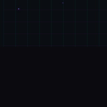
💾
产品详情
游戏特色
是一款由欧美[Runey]工作室制作的大名鼎鼎的大型