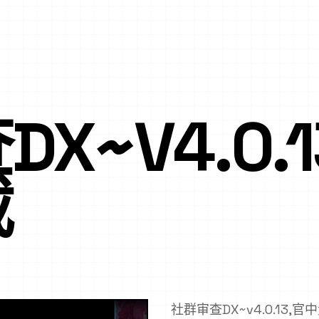
X~V4.0.
载
社群审查DX~v4.0.13