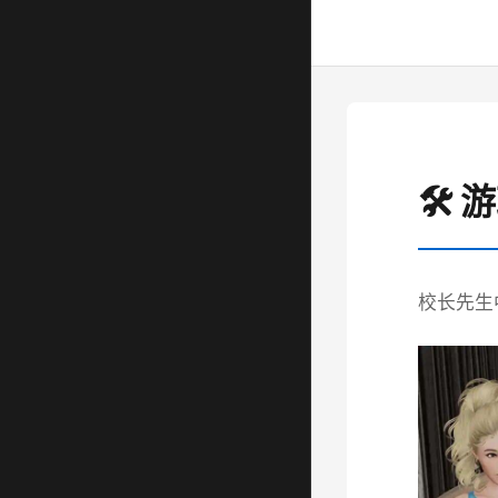
🛠️
校长先生