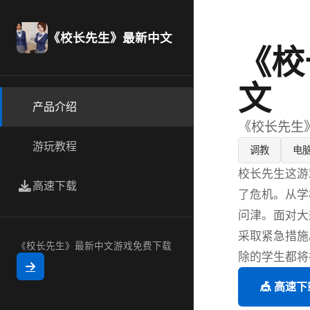
《校长先生》最新中文
《校
文
产品介绍
《校长先生
游玩教程
调教
电
校长先生这游
高速下载
了危机。从学
问津。面对大
采取紧急措施
《校长先生》最新中文游戏免费下载
除的学生都将
🎪 高速下