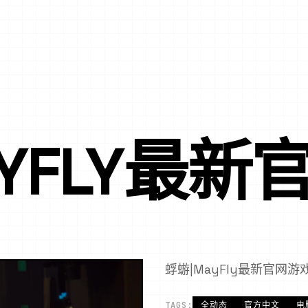
YFLY最新
蜉蝣|MayFly最新官网
TAGS:
全动态
官方中文
电