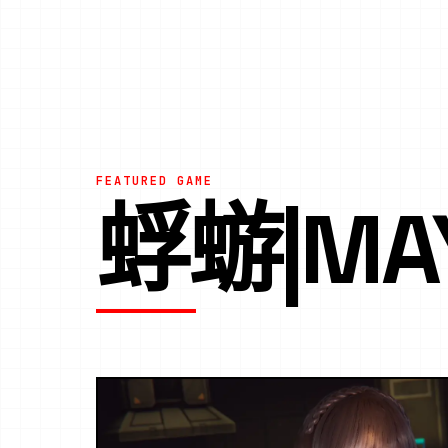
FEATURED GAME
蜉蝣|MA