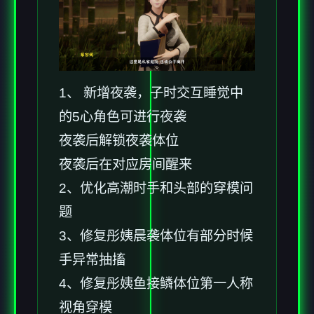
1、 新增夜袭，子时交互睡觉中
的5心角色可进行夜袭
夜袭后解锁夜袭体位
夜袭后在对应房间醒来
2、优化高潮时手和头部的穿模问
题
3、修复彤姨晨袭体位有部分时候
手异常抽搐
4、修复彤姨鱼接鳞体位第一人称
视角穿模