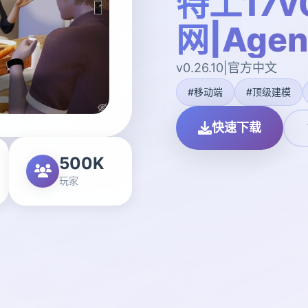
特工17v0
网|Agen
v0.26.10|官方中文
#移动端
#顶级建模
快速下载
500K
玩家