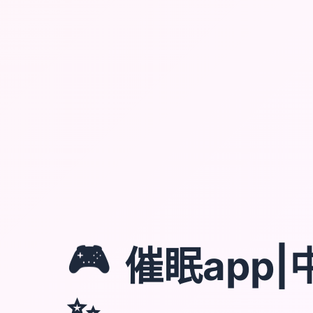
🎮
催眠app
✨