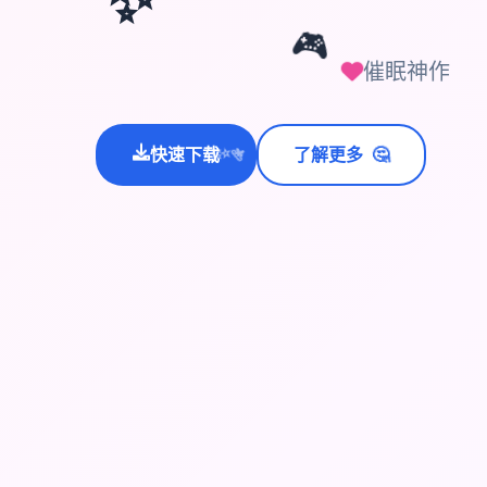
🎮
催眠神作
🤔
快速下载
了解更多
💫
✨
⭐