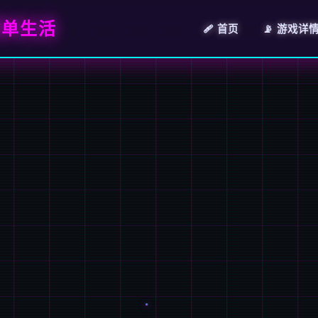
简单生活
🩹 首页
📡 游戏详