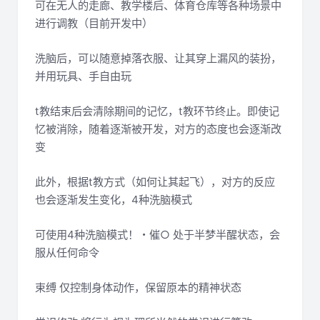
可在无人的走廊、教学楼后、体育仓库等各种场景中
进行调教（目前开发中）
洗脑后，可以随意掉落衣服、让其穿上漏风的装扮，
并用玩具、手自由玩
t教结束后会清除期间的记忆，t教环节终止。即使记
忆被消除，随着逐渐被开发，对方的态度也会逐渐改
变
此外，根据t教方式（如何让其起飞），对方的反应
也会逐渐发生变化，4种洗脑模式
可使用4种洗脑模式！・催○ 处于半梦半醒状态，会
服从任何命令
束缚 仅控制身体动作，保留原本的精神状态