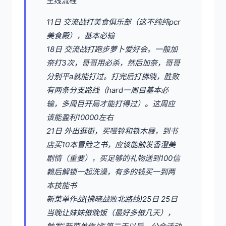
主线流程
11日 交流战打美食俱乐部（这不纯纯pcr
美食殿），基本必输
18日 交流战打跑步萝卜爱好会。一般加
奈打3次，哥哥用必杀，然后加奈，哥哥
分别平a就能打过。打完后打拂晓，胜败
有两条分支路线（hard一周目基本必
输，多周目开局才能打得过）。这周应
该能盈利10000左右
21日 外出逛街，买哑铃和铁木屐，到书
店买10本冒险之书，应该能触发香澄美
剧情（重要），买足够的礼物送到100信
赖后解锁一起洗澡，有多的钱买一到两
本技能书
新菜单作战(拂晓战败北路线)25日 25日
当晚让妹妹做晚饭（最好多做几天），