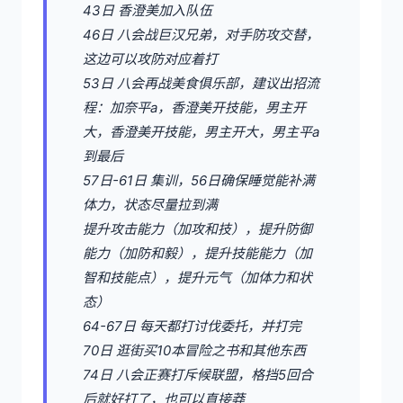
43日 香澄美加入队伍
46日 八会战巨汉兄弟，对手防攻交替，
这边可以攻防对应着打
53日 八会再战美食俱乐部，建议出招流
程：加奈平a，香澄美开技能，男主开
大，香澄美开技能，男主开大，男主平a
到最后
57日-61日 集训，56日确保睡觉能补满
体力，状态尽量拉到满
提升攻击能力（加攻和技），提升防御
能力（加防和毅），提升技能能力（加
智和技能点），提升元气（加体力和状
态）
64-67日 每天都打讨伐委托，并打完
70日 逛街买10本冒险之书和其他东西
74日 八会正赛打斥候联盟，格挡5回合
后就好打了，也可以直接莽