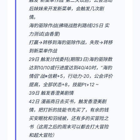
触发“新菜单作战”第二天以后，公会活动
后妹妹来开发新菜单，会触发几次剧
情。
海豹驱除作战(拂晓战胜利路线)25日 实
力测试(由香里)
打赢→转移到海豹驱除作战，失败→转移
到新菜单作战
29日 触发讨伐委托(期限3日)海豹驱除数
达到10/10或行进度达到40/40时，“海豹
情侣”战※信赖+5，行动力-20，公会评价
提高，全部状态+8，技能Pt+12 ~
39日 触发香澄美剧情
42日 漫画商日去买书，触发香澄美剧
情，把打折的技能书先买了，有余的钱
买安眠枕和羽绒被，还有多的买冒险之
书（这周之后的周末可以都去打大冒险
和超大冒险）