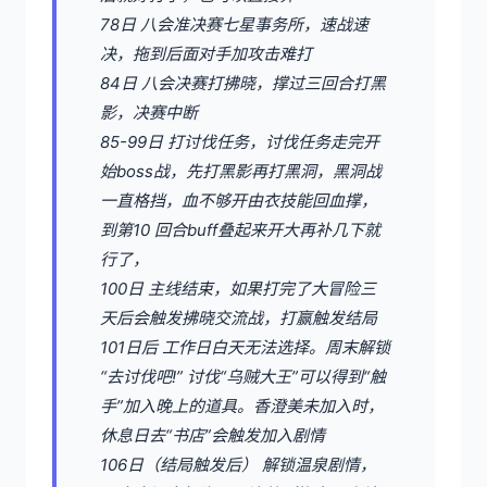
78日 八会准决赛七星事务所，速战速
决，拖到后面对手加攻击难打
84日 八会决赛打拂晓，撑过三回合打黑
影，决赛中断
85-99日 打讨伐任务，讨伐任务走完开
始boss战，先打黑影再打黑洞，黑洞战
一直格挡，血不够开由衣技能回血撑，
到第10 回合buff叠起来开大再补几下就
行了，
100日 主线结束，如果打完了大冒险三
天后会触发拂晓交流战，打赢触发结局
101日后 工作日白天无法选择。周末解锁
“去讨伐吧!” 讨伐“乌贼大王”可以得到“触
手”加入晚上的道具。香澄美未加入时，
休息日去“书店”会触发加入剧情
106日（结局触发后） 解锁温泉剧情，