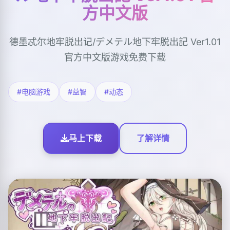
方中文版
德墨忒尔地牢脱出记/デメテル地下牢脱出記 Ver1.01
官方中文版游戏免费下载
#电脑游戏
#益智
#动态
马上下载
了解详情