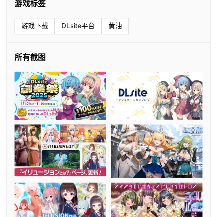
游戏标签
游戏下载
DLsite平台
黄油
所有截图