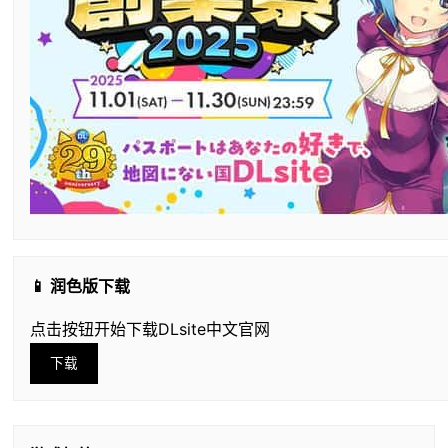
📱 润色版下载
点击按钮开始下载DLsite中文官网
下载