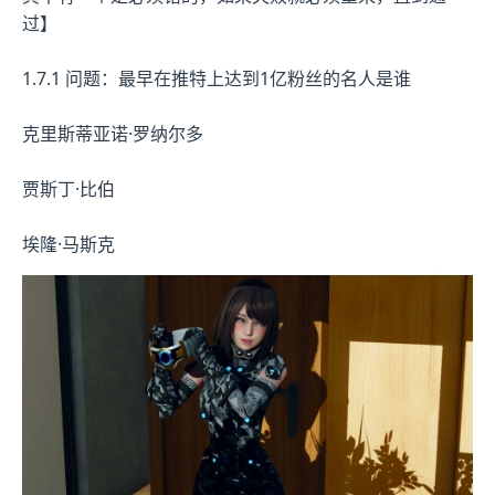
过】
1.7.1 问题：最早在推特上达到1亿粉丝的名人是谁
克里斯蒂亚诺·罗纳尔多
贾斯丁·比伯
埃隆·马斯克