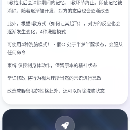
t教结束后会清除期间的记忆，t教环节终止。即使记忆被
消除，随着逐渐被开发，对方的态度也会逐渐改变
此外，根据t教方式（如何让其起飞），对方的反应也会
逐渐发生变化，4种洗脑模式
可使用4种洗脑模式！・催○ 处于半梦半醒状态，会服从
任何命令
束缚 仅控制身体动作，保留原本的精神状态
常识修改 将行为视为理所当然的常识进行篡改
改造成野兽般的性格此外，还可以解除洗脑状态