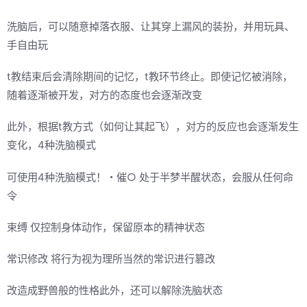
洗脑后，可以随意掉落衣服、让其穿上漏风的装扮，并用玩具、
手自由玩
t教结束后会清除期间的记忆，t教环节终止。即使记忆被消除，
随着逐渐被开发，对方的态度也会逐渐改变
此外，根据t教方式（如何让其起飞），对方的反应也会逐渐发生
变化，4种洗脑模式
可使用4种洗脑模式！・催○ 处于半梦半醒状态，会服从任何命
令
束缚 仅控制身体动作，保留原本的精神状态
常识修改 将行为视为理所当然的常识进行篡改
改造成野兽般的性格此外，还可以解除洗脑状态