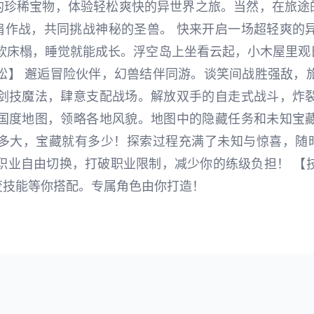
的珍稀宝物，体验轻松爽快的异世界之旅。当然，在旅途
肩作战，共同挑战神秘的圣兽。 快来开启一场超轻爽的异
柔软床榻，睡觉就能成长。浮空岛上坐看云起，小木屋里观
松】 邂逅冒险伙伴，幻兽结伴同游。谈笑间战胜强敌，
握剑技魔法，肆意支配战场。解放双手的自走式战斗，炸裂
索国度地图，领略各地风貌。地图中的隐藏任务和未知宝藏
有多大，宝藏就有多少！探索过程充满了未知与惊喜，随
职业自由切换，打破职业限制，减少你的练级负担！ 【
变技能等你搭配。专属角色由你打造！