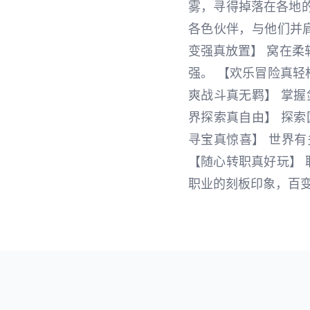
雾，寻得掉落在各地
各色伙伴，与他们并
变强真放置】 窝在
强。 【欢乐冒险真轻
爽战斗真无羁】 掌
界探索真自由】 探
寻宝真惊喜】 世界
【随心转职真好玩】 
职业的刻板印象，百