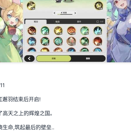
11
虹邂羽结束后开启!
了高天之上的辉煌之国。
生命,筑起最后的壁垒..