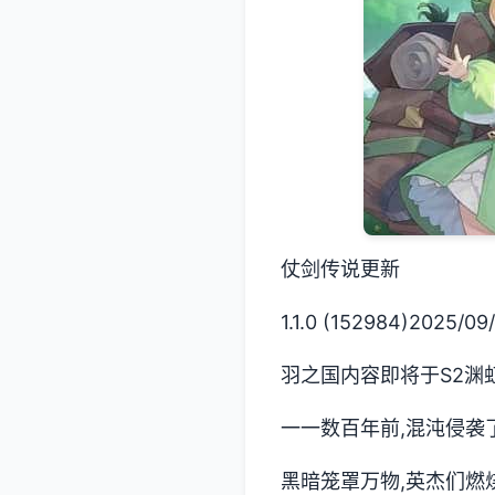
仗剑传说更新
1.1.0 (152984)2025/09/
羽之国内容即将于S2渊
一一数百年前,混沌侵袭
黑暗笼罩万物,英杰们燃烧