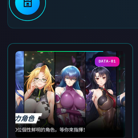
🗄️
DATA-01