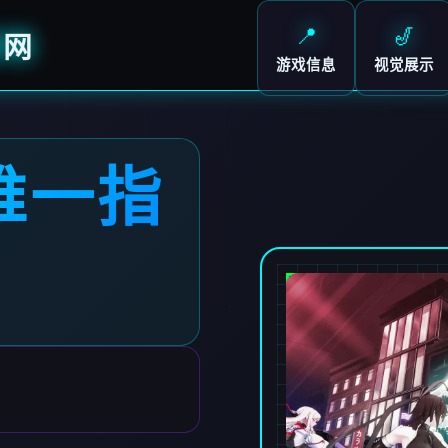
📍
🎷
官网
游戏信息
视觉展示
-唯一指