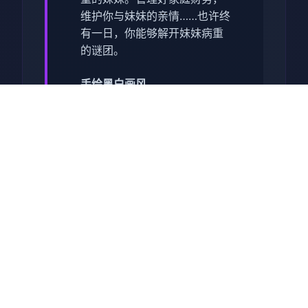
维护你与妹妹的亲情……也许终
有一日，你能够解开妹妹病重
的谜团。
手绘黑白画风
虽然画面缺少色彩，但游戏中
的世界绝对五彩缤纷！令人惊
叹的黑白画面个性十足，一定
会给你留下绝妙的回忆！