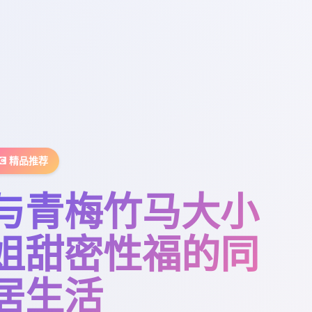
💽 精品推荐
与青梅竹马大小
姐甜密性福的同
居生活