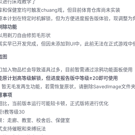
以进行床戏教学了
库和保健室均可触发chuang戏，但目前体育仓库尚未实装
原本计划在特定时机解锁，但为方便进度报告版体验，现调整为角
剃除功能
以用剃刀自由修剪毛形状
其实早已开发完成，但因未添加到UI中，此前无法在正式游戏中
刀加入物品栏会导致道具过多，目前暂需通过涂鸦功能面板使用
能原计划高等级解锁，但进度报告版中等级≥20即可使用
：暂无毛发再生功能，若需恢复原状，请删除SavedImage文件
意事项
相比，当前版本运行可能较卡顿，正式版将进行优化
t教等级30
景：走廊、教室、校舍后、保健室
式支持催眠和束缚玩法