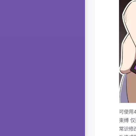
可使用
束缚 
常识修