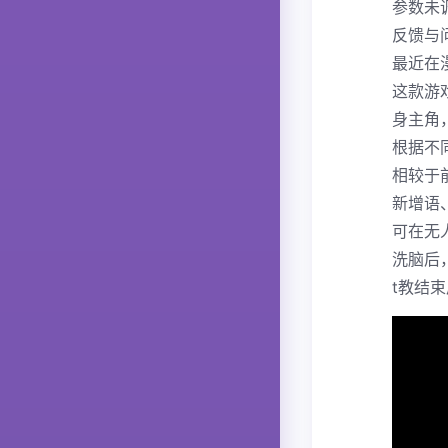
参数未
反馈与
最近在
这款游
身主角
根据不
相较于
新增语
可在无
洗脑后
t教结