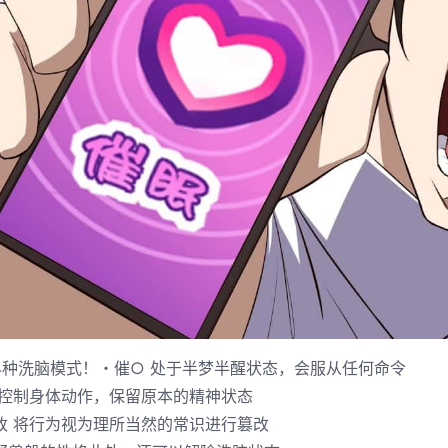
4种洗脑模式！・催○ 处于半梦半醒状态，会服从任何命令
仅控制身体动作，保留原本的精神状态
改 将行为视为理所当然的常识进行篡改