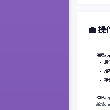
💼 
催眠a
​最
​推
​存
催眠ap
新增ch