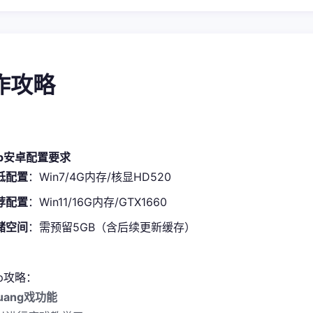
操作攻略
pp安卓配置要求
低配置​
​：Win7/4G内存/核显HD520
荐配置​
​：Win11/16G内存/GTX1660
储空间​
​：需预留5GB（含后续更新缓存）
p攻略：
uang戏功能