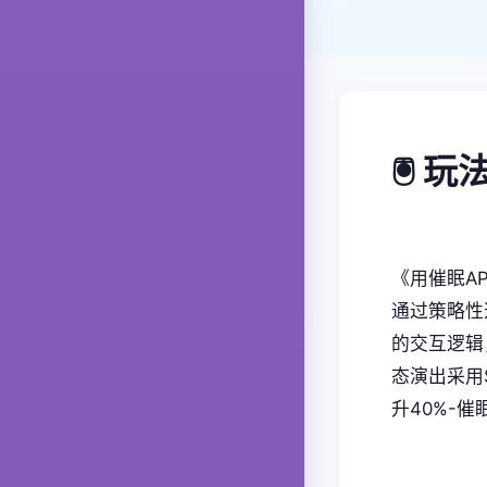
🖲️ 
《用催眠A
通过策略性
的交互逻辑
态演出采用
升40%-催