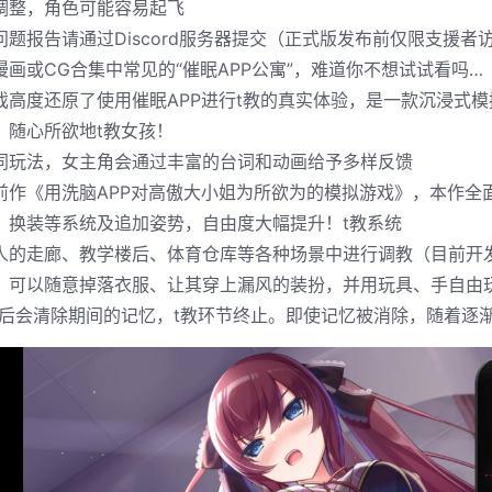
调整，角色可能容易起飞
问题报告请通过Discord服务器提交（正式版发布前仅限支援者访
漫画或CG合集中常见的“催眠APP公寓”，难道你不想试试看吗…
戏高度还原了使用催眠APP进行t教的真实体验，是一款沉浸式
，随心所欲地t教女孩！
同玩法，女主角会通过丰富的台词和动画给予多样反馈
前作《用洗脑APP对高傲大小姐为所欲为的模拟游戏》，本作全
、换装等系统及追加姿势，自由度大幅提升！t教系统
人的走廊、教学楼后、体育仓库等各种场景中进行调教（目前开
，可以随意掉落衣服、让其穿上漏风的装扮，并用玩具、手自由
束后会清除期间的记忆，t教环节终止。即使记忆被消除，随着逐